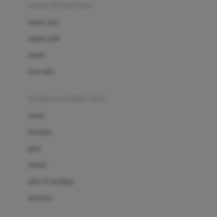
Beauty Barn
sepatu & kaus kaki
Bio Oil
sepatu bayi
Biolane
sepatu anak
Bite Fighters
sandal
Bizzi Growin
kaus kaki
Blackmores
fashion bayi (0bln-3thn)
Blooming Marvellous
atasan
Bonnels
bawahan
Bravado
gaun
Bruder
setelan
Brush Baby
jaket & kardigan
Buds Organics
aksesoris
Bugaboo
Buggygear