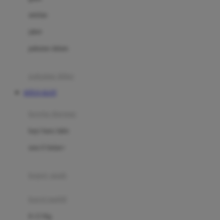
Dae Organics
setelan
Docare
jaket
Doona
pakaian dalam
Down To Earth
Drew
pakaian tidur
Dr. Brown's
SITUS SLOT
E
kereta dorong
ELC
bayi baru lahir
Ergobaby
usia 6 bulan+
Expert Care
koper anak
Ezyroller
kursi mobil
F
0-13 Kg